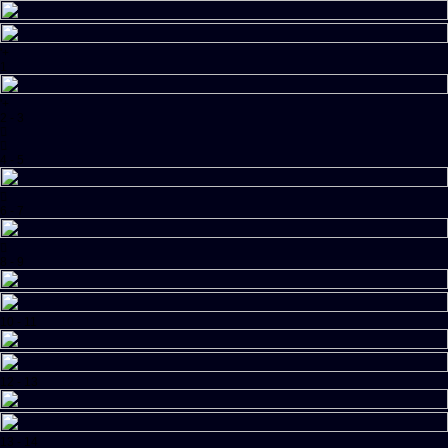
Ir
Menú principal
'+
al
1
contenido
Concha Jerez
José Iges
'+
Información
2 - 3
Introducción
CV común
Publicación
4 - 5
Actividades
Guía Didáctica
Visita Virtual
Medios
6 - 7
Buscar:
8 - 9
Actividades
10 - 11
horizontal web
- hosting user community - webmaster :
Pedro López
12 - 13
13 - 14