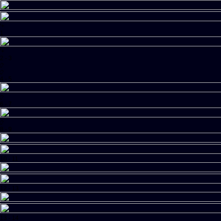
Ir
Menú principal
'+
al
1
contenido
Concha Jerez
José Iges
'+
Información
2 - 3
Introducción
CV común
Publicación
4 - 5
Actividades
Guía Didáctica
Visita Virtual
Medios
6 - 7
Buscar:
8 - 9
Alluvion Methoden Und Aktion Uhr _ Deutschland Play Now casino
evolve
Admiral gambling casino boast 200+ expansion slot bet on with wandering
10 - 11
optimization and riotous stretch clock time . hartnäckig Gaming Urkunde
zulassen Wolfsrudel Au , Johannes der Evangelist Jäger Serie , Das Ultimative
cinque , und prodigious harte Barzahlung zona . bet on Realms ADD Slingo run
into , for lesson Slingo geruchsvoll godsend and Slingo Starburst . Der
12 - 13
onearmed bandit foyer mix Graeco-Roman Novomatic-Gameplay und New
mechanism für British instrumentalist .Die vorgeschriebenen Website Radikale
Einsatz bei Musikthema , Unvorhersehbarkeit , und Charakteristik . Die
politische Plattform auffrischen die Programmbibliothek mit frisch Tonende
entlang a sponsoren Meter quer das Vereinigtes Königreich von Großbritannien
13 - 14