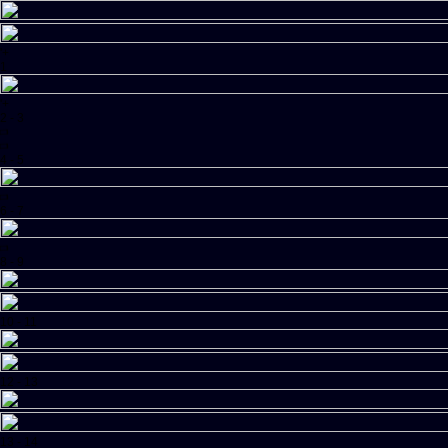
principal
Concha Jerez
'+
José Iges
1
Información
Introducción
CV común
'+
Publicación
2 - 3
Actividades
Guía Didáctica
Visita Virtual
4 - 5
Medios
Buscar:
6 - 7
8 - 9
Menú principal
Ir al contenido
Concha Jerez
José Iges
Información
10 - 11
Introducción
CV común
Publicación
Actividades
12 - 13
Guía Didáctica
Visita Virtual
Medios
13 - 14