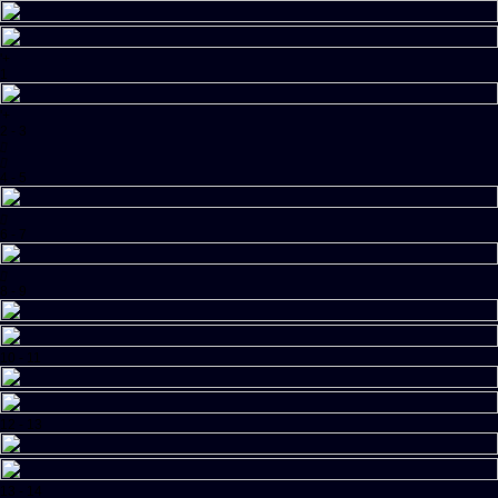
Ir
Menú principal
'+
al
1
contenido
Concha Jerez
José Iges
'+
Información
2 - 3
Introducción
CV común
Publicación
4 - 5
Actividades
Guía Didáctica
Visita Virtual
Medios
6 - 7
Buscar:
8 - 9
Erfolgreich spielen: Wie Sie mit SpinGranny Casino das Beste aus
Ihren Einsätzen herausholen
Erfolgreich spielen: Wie Sie mit SpinGranny Casino das Beste aus
10 - 11
Ihren Einsätzen herausholen
Viele Spieler starten begeistert, doch schon nach wenigen Sitzungen treten
Probleme auf. Oft fehlt ein klarer Plan, die Bonusbedingungen werden
12 - 13
missverstanden oder die Auszahlung dauert zu lange. Diese Fehler kosten
nicht nur Geld, sondern auch die Freude am Spiel.
Pro Tipp: Notieren Sie sich vor jedem Spiel Ihre Einsatz‑ und Gewinnziele. So
13 - 14
behalten Sie die Kontrolle und vermeiden unnötige Verluste.