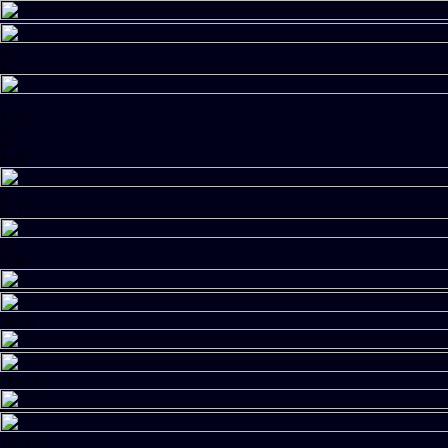
principal
Concha Jerez
'+
José Iges
1
Información
Introducción
CV común
'+
Publicación
2 - 3
Actividades
Guía Didáctica
Visita Virtual
4 - 5
Medios
Buscar:
6 - 7
Ir
8 - 9
Menú principal
al
contenido
Concha Jerez
José Iges
Información
10 - 11
Introducción
CV común
Publicación
Actividades
12 - 13
Guía Didáctica
Visita Virtual
Medios
13 - 14
Buscar: