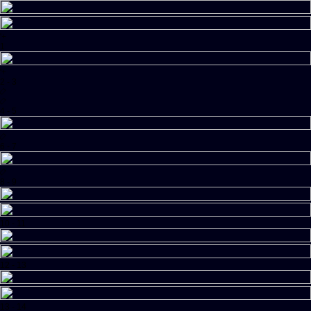
principal
Concha Jerez
'+
José Iges
1
Información
Introducción
CV común
'+
Publicación
2 - 3
Actividades
Guía Didáctica
Visita Virtual
4 - 5
Medios
Buscar:
6 - 7
8 - 9
Menú principal
Ir al contenido
Concha Jerez
José Iges
Información
10 - 11
Introducción
CV común
Publicación
Actividades
12 - 13
Guía Didáctica
Visita Virtual
Medios
13 - 14