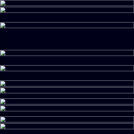
Ir
Menú principal
'+
al
1
contenido
Concha Jerez
José Iges
'+
Información
2 - 3
Introducción
CV común
Publicación
4 - 5
Actividades
Guía Didáctica
Visita Virtual
Medios
6 - 7
Buscar:
8 - 9
L’art du design des casinos en ligne : comment les interfaces
façonnent les jackpots
L’univers des casinos virtuels n’est plus celui des simples pages blanches où
10 - 11
l’on lançait les dés. Depuis la première génération de sites aux menus
statiques, le design a évolué pour devenir un véritable levier de rétention et de
monétisation. Aujourd’hui, chaque pixel, chaque animation et chaque couleur
sont étudiés comme des variables d’une équation de l’engagement. Le joueur
12 - 13
n’est plus seulement attiré par le gain potentiel ; il est séduit par la fluidité de la
navigation, la clarté des informations et la sensation d’immersion que procure
l’interface.
Dans ce contexte, le jackpot se transforme en point d’ancrage psychologique.
13 - 14