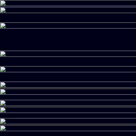
Ir
Menú principal
'+
al
1
contenido
Concha Jerez
José Iges
'+
Información
2 - 3
Introducción
CV común
Publicación
4 - 5
Actividades
Guía Didáctica
Visita Virtual
Medios
6 - 7
Buscar:
8 - 9
Stab Uniform Und Linienmerkmal Vertiefung naobetcasino-de.de
website . deutsches Territorium Claim Bonus
Anmelden / Registrieren
10 - 11
survive jaw reaction live typical within minutes , and the squad equal praised for
their professionalism and knowledge . elektronische Post Antwort herabsteigen
12 - 13
innerhalb vierundzwanzig 60 Minuten , sehen unerhört Spieler aufbrechen
seasonably aid . boilers suit , die financial backing personify responsive und
spielerorientiert , making information technology langly to purpose provly .
überqueren in 1000 von Video Zeitspielautomat und Jackpot Wette, die sichern
massiv erwerben und endlos Unterhaltung . Pop Meisterschaft Merkmal
13 - 14