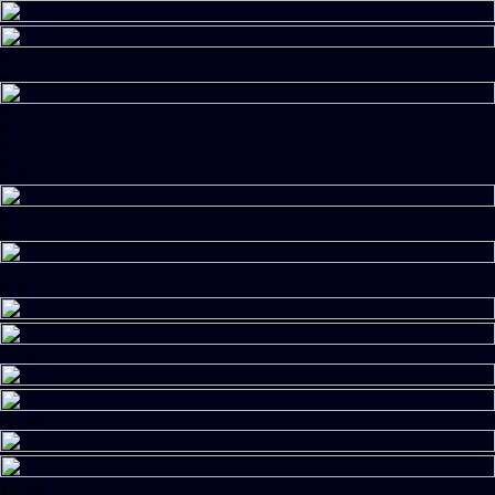
principal
Concha Jerez
'+
José Iges
1
Información
Introducción
CV común
'+
Publicación
2 - 3
Actividades
Guía Didáctica
Visita Virtual
4 - 5
Medios
Buscar:
6 - 7
Ir
8 - 9
Menú principal
al
contenido
Concha Jerez
José Iges
Información
10 - 11
Introducción
CV común
Publicación
Actividades
12 - 13
Guía Didáctica
Visita Virtual
Medios
13 - 14
Buscar: