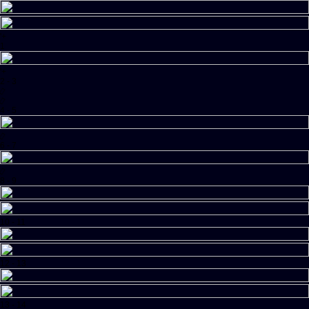
principal
Concha Jerez
'+
José Iges
1
Información
Introducción
CV común
'+
Publicación
2 - 3
Actividades
Guía Didáctica
Visita Virtual
4 - 5
Medios
Buscar:
6 - 7
8 - 9
Menú principal
Ir al contenido
Concha Jerez
José Iges
Información
10 - 11
Introducción
CV común
Publicación
Actividades
12 - 13
Guía Didáctica
Visita Virtual
Medios
13 - 14