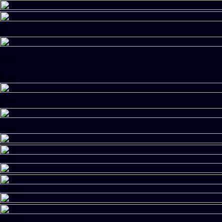
principal
Concha Jerez
'+
José Iges
1
Información
Introducción
CV común
'+
Publicación
2 - 3
Actividades
Guía Didáctica
Visita Virtual
4 - 5
Medios
Buscar:
6 - 7
Ir
8 - 9
Menú principal
al
contenido
Concha Jerez
José Iges
Información
10 - 11
Introducción
CV común
Publicación
Actividades
12 - 13
Guía Didáctica
Visita Virtual
Medios
13 - 14
Buscar: