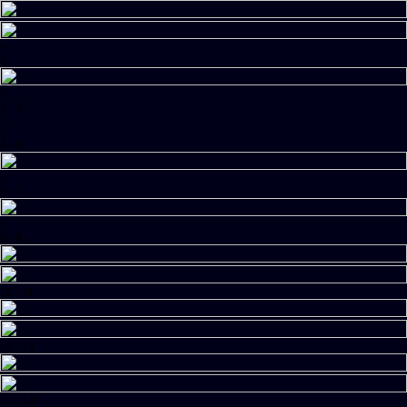
Ir
Menú principal
'+
al
1
contenido
Concha Jerez
José Iges
'+
Información
2 - 3
Introducción
CV común
Publicación
4 - 5
Actividades
Guía Didáctica
Visita Virtual
Medios
6 - 7
Buscar:
8 - 9
Bonus, sicurezza e profitto: come la protezione a due fattori sta
trasformando il mercato dei pagamenti nei casinò online
Il mondo dei casinò online sta vivendo una fase di crescita senza precedenti:
10 - 11
nuovi giochi, piattaforme multilingue e un’offerta di bonus che sembra non
avere limiti. In questo contesto, la sicurezza dei pagamenti è diventata la chiave
per distinguere i player affidabili da quelli che rischiano di perdere la fiducia dei
clienti. Per chi cerca un’esperienza sicura, Revistamito è la guida di riferimento,
12 - 13
e proprio per questo nella seconda frase troviamo il collegamento a
Siti non
AAMS sicuri
, dove è possibile verificare la solidità dei casinò non
regolamentati.
I giocatori non valutano più solo il valore di un bonus, ma anche la protezione
13 - 14