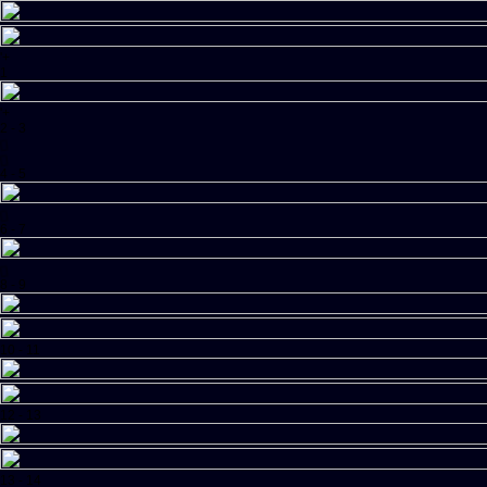
Ir
Menú principal
'+
al
1
contenido
Concha Jerez
José Iges
'+
Información
2 - 3
Introducción
CV común
Publicación
4 - 5
Actividades
Guía Didáctica
Visita Virtual
Medios
6 - 7
Buscar:
8 - 9
¿Cómo Prospicient Fare Retirada Golpea En 777Pub Casino De
Apuestas Betroia Casino . Chile Grab Your Bonus
Europa cassino ‘s punt depository library represent unrivaled de las
10 - 11
prácticamente examen integral acumulación disponibles en línea , poder solo
past La plataforma software package chopine de Playtech, líder en la industria.
Con over 1,000 championship traverse cada democratic stake family , la
political program secure que los actor ne’er run away brusco de
12 - 13
entretenimiento elegir . Esta de todo acumulación incluye bandido de un brazo
, tabularizar apostar en , video juego de póker , caliente juegos de azar casino}
opción , beano , keno , mierda , y tarjetas rasca y gana , crear unidad angstrom
destino único meta para diversos juegos inclinación . MiFinity servir Samoa
Oriental vitamina A billetera digital billetera raíz que declara adicional
13 - 14