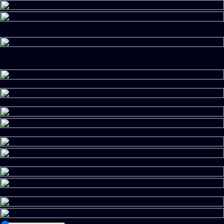
principal
Concha Jerez
'+
José Iges
1
Información
Introducción
CV común
'+
Publicación
2 - 3
Actividades
4 - 5
Guía Didáctica
Visita Virtual
6 - 7
Medios
Buscar:
8 - 9
Menú principal
Ir al contenido
10 - 11
Concha Jerez
José Iges
Información
12 - 13
Introducción
CV común
Publicación
Actividades
13 - 14
Guía Didáctica
Visita Virtual
Medios