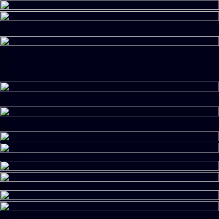
principal
Concha Jerez
'+
José Iges
1
Información
Introducción
CV común
'+
Publicación
2 - 3
Actividades
Guía Didáctica
Visita Virtual
4 - 5
Medios
Buscar:
6 - 7
8 - 9
Menú principal
Ir al contenido
Concha Jerez
José Iges
Información
10 - 11
Introducción
CV común
Publicación
Actividades
12 - 13
Guía Didáctica
Visita Virtual
Medios
13 - 14