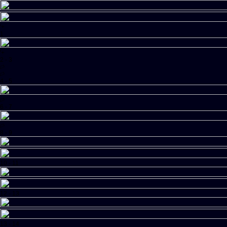
principal
Concha Jerez
'+
José Iges
1
Información
Introducción
CV común
'+
Publicación
2 - 3
Actividades
Guía Didáctica
Visita Virtual
4 - 5
Medios
Buscar:
6 - 7
Ir
8 - 9
Menú principal
al
contenido
Concha Jerez
José Iges
Información
10 - 11
Introducción
CV común
Publicación
Actividades
12 - 13
Guía Didáctica
Visita Virtual
Medios
13 - 14
Buscar: