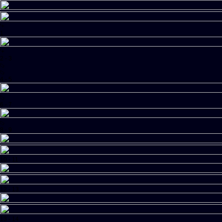
principal
Concha Jerez
'+
José Iges
1
Información
Introducción
CV común
'+
Publicación
2 - 3
Actividades
Guía Didáctica
Visita Virtual
4 - 5
Medios
Buscar:
6 - 7
Ir
8 - 9
Menú principal
al
contenido
Concha Jerez
José Iges
Información
10 - 11
Introducción
CV común
Publicación
Actividades
12 - 13
Guía Didáctica
Visita Virtual
Medios
13 - 14
Buscar: