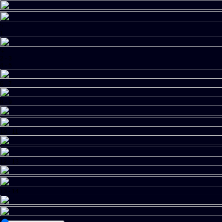
principal
Concha Jerez
'+
José Iges
1
Información
Introducción
CV común
'+
Publicación
2 - 3
Actividades
4 - 5
Guía Didáctica
Visita Virtual
6 - 7
Medios
Buscar:
8 - 9
Menú principal
Ir al contenido
10 - 11
Concha Jerez
José Iges
Información
12 - 13
Introducción
CV común
Publicación
Actividades
13 - 14
Guía Didáctica
Visita Virtual
Medios