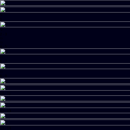
principal
Concha Jerez
'+
José Iges
1
Información
Introducción
CV común
'+
Publicación
2 - 3
Actividades
Guía Didáctica
Visita Virtual
4 - 5
Medios
Buscar:
6 - 7
Ir
8 - 9
Menú principal
al
contenido
Concha Jerez
José Iges
Información
10 - 11
Introducción
CV común
Publicación
Actividades
12 - 13
Guía Didáctica
Visita Virtual
Medios
13 - 14
Buscar: