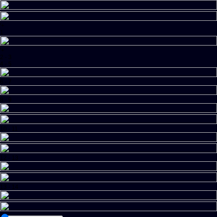
principal
Concha Jerez
'+
José Iges
1
Información
Introducción
CV común
'+
Publicación
2 - 3
Actividades
4 - 5
Guía Didáctica
Visita Virtual
6 - 7
Medios
Buscar:
8 - 9
Menú principal
Ir al contenido
10 - 11
Concha Jerez
José Iges
Información
12 - 13
Introducción
CV común
Publicación
Actividades
13 - 14
Guía Didáctica
Visita Virtual
Medios