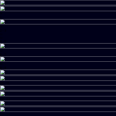
principal
Concha Jerez
'+
José Iges
1
Información
Introducción
CV común
'+
Publicación
2 - 3
Actividades
Guía Didáctica
Visita Virtual
4 - 5
Medios
Buscar:
6 - 7
Ir
8 - 9
Menú principal
al
contenido
Concha Jerez
José Iges
Información
10 - 11
Introducción
CV común
Publicación
Actividades
12 - 13
Guía Didáctica
Visita Virtual
Medios
13 - 14
Buscar: