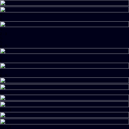
Ir
Menú principal
'+
al
1
contenido
Concha Jerez
José Iges
'+
Información
2 - 3
Introducción
CV común
Publicación
4 - 5
Actividades
Guía Didáctica
Visita Virtual
Medios
6 - 7
Buscar:
8 - 9
Noël en VIP : comment les bonus exclusifs transforment les joueurs
de machines à sous en légendes du casino en ligne
Les fêtes de fin d’année sont bien plus qu’une période de décorations
10 - 11
scintillantes et de repas copieux ; elles représentent le moment où les casinos
en ligne déploient leurs plus belles armées de promotions. L’ambiance de
Noël, avec ses lumières et son esprit de partage, se traduit dans le monde du
jeu par une avalanche de bonus, de tours gratuits et de programmes de fidélité
12 - 13
renforcés. Les opérateurs savent que les joueurs cherchent à profiter de
chaque instant festif, et ils répondent en créant des expériences VIP qui
promettent non seulement du divertissement, mais surtout des retours
financiers significatifs.
13 - 14