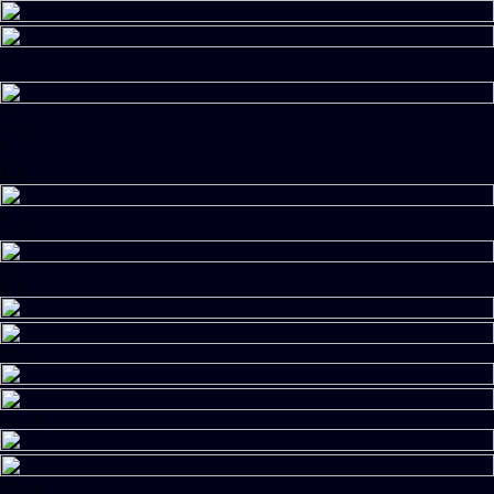
Ir
Menú principal
'+
al
1
contenido
Concha Jerez
José Iges
'+
Información
2 - 3
Introducción
CV común
Publicación
4 - 5
Actividades
Guía Didáctica
Visita Virtual
Medios
6 - 7
Buscar:
8 - 9
Noël et Halloween : comment les programmes de fidélité assurent la
conformité des méga‑bonus en ligne
Chaque fin d’année, les casinos en ligne rivalisent d’ingéniosité pour attirer les
10 - 11
joueurs : décorations virtuelles, jackpots thématiques, et surtout des
méga‑bonus qui font rêver. Noël, avec ses sapins lumineux et ses cadeaux
numériques, devient le théâtre de promotions massives ; Halloween, quant à
lui, exploite l’ambiance « spooky » pour offrir tours gratuits et multiplicateurs.
12 - 13
Cette course à l’attractivité se heurte toutefois à un cadre réglementaire de plus
en plus strict, tant en France qu’au niveau européen.
Les opérateurs doivent concilier deux exigences opposées : proposer des
offres qui suscitent l’engagement tout en respectant les règles de transparence,
13 - 14