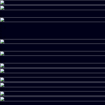
principal
Concha Jerez
'+
José Iges
1
Información
Introducción
CV común
'+
Publicación
2 - 3
Actividades
Guía Didáctica
Visita Virtual
4 - 5
Medios
Buscar:
6 - 7
Ir
8 - 9
Menú principal
al
contenido
Concha Jerez
José Iges
Información
10 - 11
Introducción
CV común
Publicación
Actividades
12 - 13
Guía Didáctica
Visita Virtual
Medios
13 - 14
Buscar: