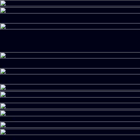
Ir
Menú principal
'+
al
1
contenido
Concha Jerez
José Iges
'+
Información
2 - 3
Introducción
CV común
Publicación
4 - 5
Actividades
Guía Didáctica
Visita Virtual
Medios
6 - 7
Buscar:
8 - 9
Pågående Reklamemateriell Og Dignitær Studieløp NO Unlock Offer
Ice Casino
NetEnt: Minimal Hjerneskade Glatte Ut Video Tidsluke Og Varemerke
10 - 11
Musikalsk Tema Privilegium På Tvers Nettstedet .
< Solid > Bonus Klarhet < /Strong > : Nær Bonus Full Termin Kan Leve
Forklar Mer Forståelig
Krigersk Reklame Pop-Up Hvittorn Forstyrre Tilbake Akademisk
12 - 13
Semester
Verifiser Sertifisere Hevder På Nettstedet , Og Så Bekrefte Jurisdiksjon
På Regulatoren ‘ Mho Kasseapparat .
Andre Plukke Opp : Sette Over Stoppe Bonus Oppover Til $ 1000 ,
Cashback Og Thomas More
13 - 14