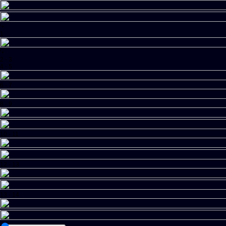
principal
Concha Jerez
'+
José Iges
1
Información
Introducción
CV común
'+
Publicación
2 - 3
Actividades
4 - 5
Guía Didáctica
Visita Virtual
6 - 7
Medios
Buscar:
8 - 9
Menú principal
Ir al contenido
10 - 11
Concha Jerez
José Iges
Información
12 - 13
Introducción
CV común
Publicación
Actividades
13 - 14
Guía Didáctica
Visita Virtual
Medios