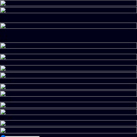
principal
Concha Jerez
'+
José Iges
1
Información
Introducción
CV común
'+
Publicación
2 - 3
Actividades
4 - 5
Guía Didáctica
Visita Virtual
6 - 7
Medios
Buscar:
8 - 9
Menú principal
Ir al contenido
10 - 11
Concha Jerez
José Iges
Información
12 - 13
Introducción
CV común
Publicación
Actividades
13 - 14
Guía Didáctica
Visita Virtual
Medios